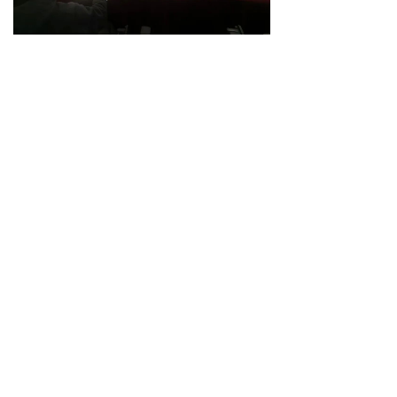
本次交流会不仅是技术层面的深入对
话，更是格雷斯普与客户之间紧密协
作、共谋发展的体现。
未来，格雷斯
普将持续依托技术积累与服务响应能
力，为客户提供可靠、合规的水质采
样整体解决方案，携手推动环境监测
行业的高质量发展。
前一个：
无
ꄴ
后一个：
无
ꄲ