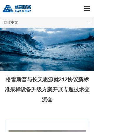
首页
끀
关于我们
简体中文
ꀅ
产品中心
新闻资讯
服务与支持
招聘
格雷斯普与长天思源就212协议新标
联系我们
准采样设备升级方案开展专题技术交
流会
格雷斯普商城